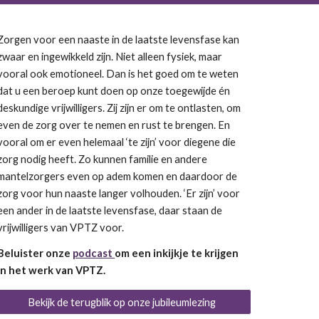
Zorgen voor een naaste in de laatste levensfase kan
zwaar en ingewikkeld zijn. Niet alleen fysiek, maar
vooral ook emotioneel. Dan is het goed om te weten
dat u een beroep kunt doen op onze toegewijde én
deskundige vrijwilligers. Zij zijn er om te ontlasten, om
even de zorg over te nemen en rust te brengen. En
vooral om er even helemaal ‘te zijn’ voor diegene die
zorg nodig heeft. Zo kunnen familie en andere
mantelzorgers even op adem komen en daardoor de
zorg voor hun naaste langer volhouden. ‘Er zijn’ voor
een ander in de laatste levensfase, daar staan de
vrijwilligers van VPTZ voor.
Beluister onze
podcast
om een inkijkje te krijgen
in het werk van VPTZ.
Bekijk de terugblik op onze jubileumlezing