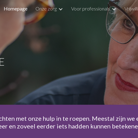
Homepage
Onze zorg
Voor professionals
Vrijwil
ip to main content
Skip to navigat
E
hten met onze hulp in te roepen. Meestal zijn we er
er en zoveel eerder iets hadden kunnen betekene