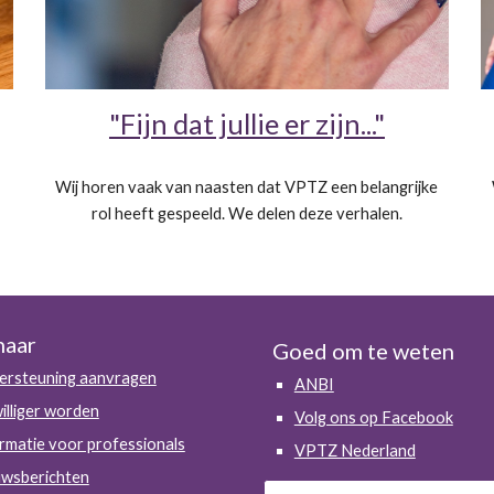
"Fijn dat jullie er zijn..."
Wij horen vaak van naasten dat VPTZ een belangrijke
rol heeft gespeeld. We delen deze verhalen.
naar
Goed om te weten
ersteuning aanvragen
ANBI
williger worden
Volg ons op Facebook
rmatie voor professionals
VPTZ Nederland
uwsberichten