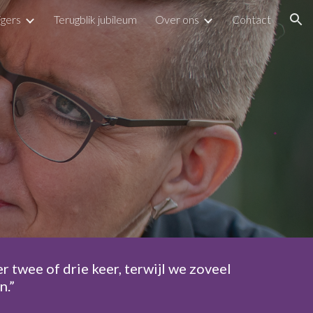
ligers
Terugblik jubileum
Over ons
Contact
ion
 twee of drie keer, terwijl we zoveel
n.”