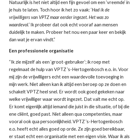
Natuurlijk is het niet altijd een fijn gevoel om een ‘vreemde’ in
je huis te laten. Toch hoor ik het zo vaak: ‘
Had ik de
vrijwilligers van VPTZ maar eerder ingezet. Het was zo
waardevol.’
Ik probeer dat ook echt vooraf aan mensen
duidelijk te maken. Probeer het nou een paar keer en bekijk
dan wat je ervan vindt.”
Een professionele organisatie
“Ik zie mijzelf als een ‘groot-gebruiker’; ik roep met
regelmaat de hulp van VPTZ ’s-Hertogenbosch e.o. in. Voor
mij zijn de vrijwilligers echt een waardevolle toevoeging in
mijn werk. Niet alleen kan ik altijd een beroep op ze doen en
schakelt VPTZ heel snel. Er wordt ook goed gekeken naar
welke vrijwilliger waar wordt ingezet. Dat valt me echt op.
Er komt eigenlijk altijd iemand die juist in die situatie, of bij die
ene cliënt, goed past. Niet alleen qua competenties, maar
vooral ook qua persoonlijkheid. VPTZ ’s-Hertogenbosch
e.o. heeft echt alles goed op orde. Ze zijn goed bereikbaar,
er staat echt een organisatie met een eigen visie. Waar ik als