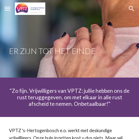
Skip to main content
Skip to navigation
ER ZIJN TOT HET EINDE
"Zo fijn. Vrijwilligers van VPTZ: jullie hebben ons de
rust teruggegeven, om met elkaar in alle rust
afscheid te nemen. Onbetaalbaar!"
VPTZ 's-Hertogenbosch e.o. werkt met deskundige
vrijwilligers. Onze hulp inzetten kost u dus niets. Maar wij