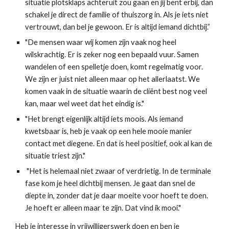
situatie plotsklaps achteruit zou gaan en jij bent erbij, dan
schakel je direct de familie of thuiszorg in. Als je iets niet
vertrouwt, dan bel je gewoon. Er is altijd iemand dichtbij.”
"De mensen waar wij komen zijn vaak nog heel
wilskrachtig. Er is zeker nog een bepaald vuur. Samen
wandelen of een spelletje doen, komt regelmatig voor.
We zijn er juist niet alleen maar op het allerlaatst. We
komen vaak in de situatie waarin de cliënt best nog veel
kan, maar wel weet dat het eindig is."
"Het brengt eigenlijk altijd iets moois. Als iemand
kwetsbaar is, heb je vaak op een hele mooie manier
contact met diegene. En dat is heel positief, ook al kan de
situatie triest zijn."
"Het is helemaal niet zwaar of verdrietig. In de terminale
fase kom je heel dichtbij mensen. Je gaat dan snel de
diepte in, zonder dat je daar moeite voor hoeft te doen.
Je hoeft er alleen maar te zijn. Dat vind ik mooi."
Heb je interesse in vrijwilligerswerk doen en ben je