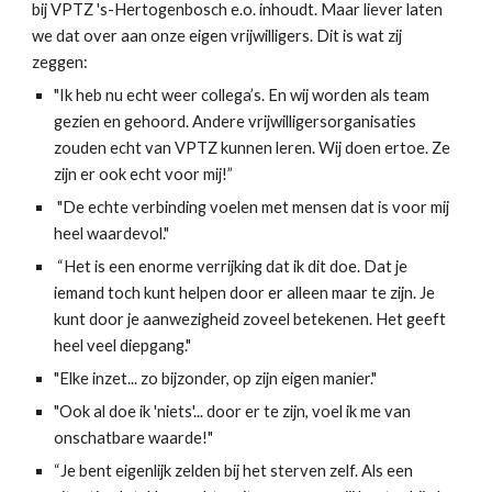
bij VPTZ 's-Hertogenbosch e.o. inhoudt. Maar liever laten
we dat over aan onze eigen vrijwilligers. Dit is wat zij
zeggen:
"Ik heb nu echt weer collega’s. En wij worden als team
gezien en gehoord. Andere vrijwilligersorganisaties
zouden echt van VPTZ kunnen leren. Wij doen ertoe. Ze
zijn er ook echt voor mij!”
"De echte verbinding voelen met mensen dat is voor mij
heel waardevol."
“Het is een enorme verrijking dat ik dit doe. Dat je
iemand toch kunt helpen door er alleen maar te zijn. Je
kunt door je aanwezigheid zoveel betekenen. Het geeft
heel veel diepgang."
"Elke inzet... zo bijzonder, op zijn eigen manier."
"Ook al doe ik 'niets'... door er te zijn, voel ik me van
onschatbare waarde!"
“Je bent eigenlijk zelden bij het sterven zelf. Als een